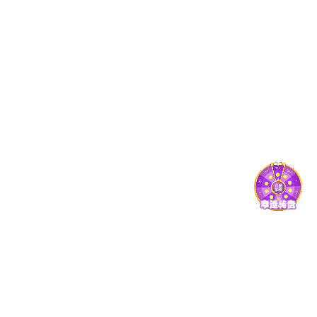
在世界杯的璀璨舞台上，每一次触球都可能成为永
恒的瞬间，而门将的决...
2026-07-22
澳大利亚核心苏塔尔对阵美国身体对抗稳
当世界杯的绿茵烽火燃至淘汰赛阶段，每一寸草皮
的争夺都关乎生死。...
2026-07-22