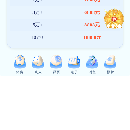
常见咨询
【必赢365。net】张玉宁脚后跟妙传北京
国安改写剧本中超赛后热议
关于「费南多任意球造险上海海港卫冕冠
军剧情拉满」
关于「美国对澳大利亚世界杯上半场看
点」
贝林厄姆长途奔袭克罗地亚悬念重启封神
时刻 — 详细说明