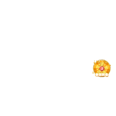
在世界杯的璀璨舞台上，每一次触球都可能成为永
恒的瞬间，而门将的决...
2026-07-22
澳大利亚核心苏塔尔对阵美国身体对抗稳
当世界杯的绿茵烽火燃至淘汰赛阶段，每一寸草皮
的争夺都关乎生死。...
2026-07-22