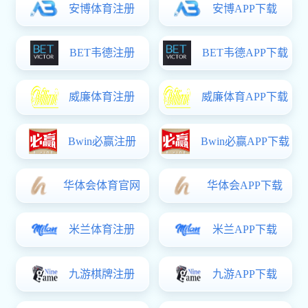
2026-07-22
苏切克面对圣地亚哥希门尼斯领衔阵容时
在世界杯的绿茵舞台上，每一次战术博弈都可能决
定球队的生死命运。...
2026-07-22