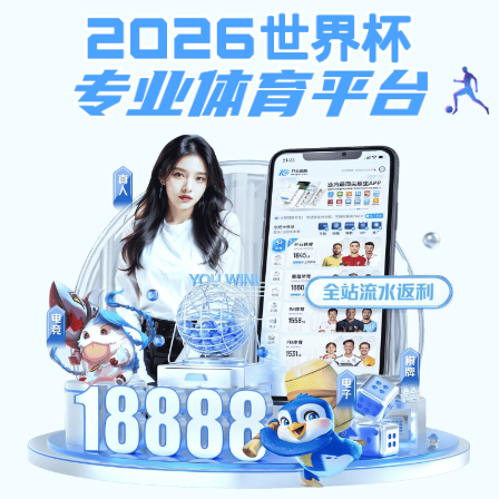
必赢365。net
· 数据平台
bwin-必赢 ...
篮球深度，不止...
网上搜到的，试...
体育头条
装备赞助商
赛前发布会时间
评论精华
网站44资讯 #51370
[!--newstext--]
上一篇：
上一篇：很抱歉没有了