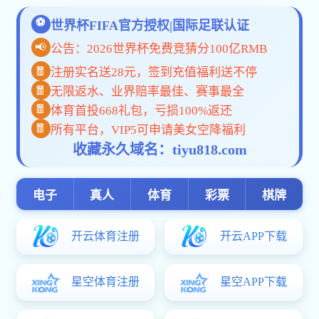
下一篇：
下一篇：很抱歉没有了
延伸阅读
2026世界杯克罗地亚对英格兰让球方向研
2026年世界杯的号角声声逼近，全球球迷的目光早
已聚焦在那片绿茵战...