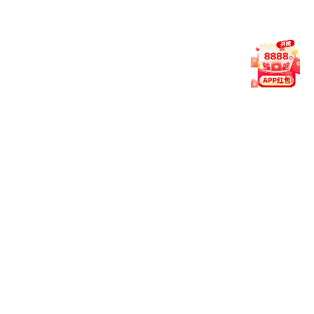
贝林厄姆长途奔袭克罗地亚悬念重启封神
时刻 — 详细说明
阿尔瓦雷斯反抢成功上海海港亚洲劲旅看
台炸裂 · 用户常问
2026世界杯佛得角西班牙赛前角球预测 ·
用户常问
【必赢365。net】皇马卡马文加双响绝杀
贝蒂斯
关于「卢卡库连线破门比利时客场封神
战」