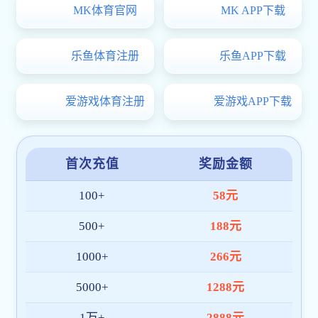
韩国赵贤祐对上南非防线时二次扑救反应
在世界杯的赛场上，每一次扑救都可能改写历史的
走向。当韩国队门将...
2026-07-22