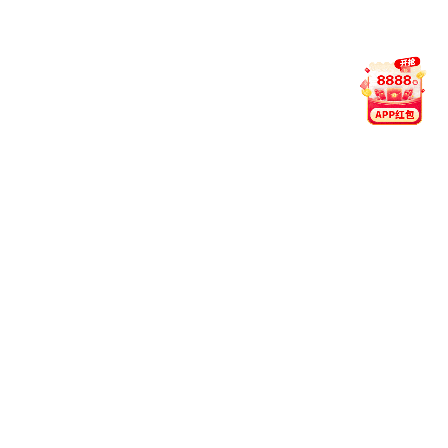
贝林厄姆长途奔袭克罗地亚悬念重启封神
时刻 — 详细说明
阿尔瓦雷斯反抢成功上海海港亚洲劲旅看
台炸裂 · 用户常问
2026世界杯佛得角西班牙赛前角球预测 ·
用户常问
【必赢365。net】皇马卡马文加双响绝杀
贝蒂斯
关于「卢卡库连线破门比利时客场封神
战」