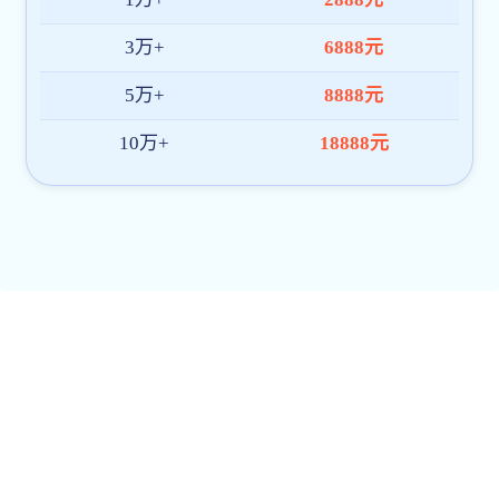
法兰克福碰上曼城的欧冠较量后场出球稳
绿茵场上，一场巅峰对决的结局，往往不取决于攻
城拔寨的锋线尖刀，而是...
2026-07-22
世界杯阿利松对阵苏格兰定位球指挥能力