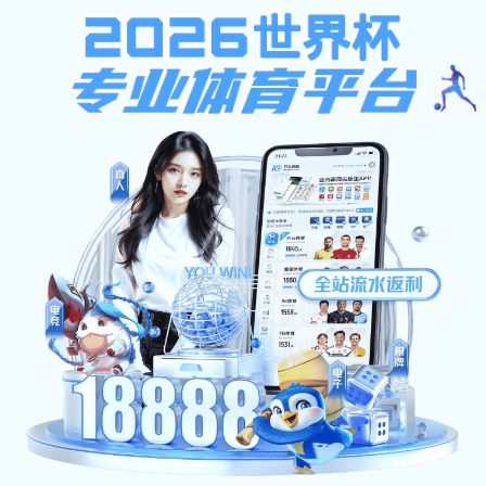
必赢365。net
· 数据平台
bwin-必赢 ...
篮球深度，不止...
网上搜到的，试...
体育头条
装备赞助商
赛前发布会时间
评论精华
网站44资讯 #24351
[!--newstext--]
上一篇：
上一篇：很抱歉没有了