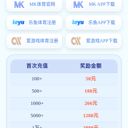
2026世界杯恰尔汗奥卢迎战澳大利亚压迫
全球足球迷的目光正缓缓聚焦于2026年美加墨世界
杯的绿茵战场。在...
2026-07-13