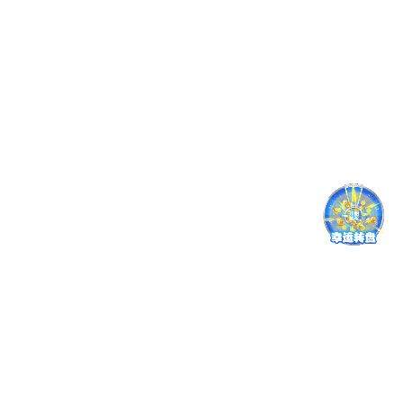
2026世界杯西班牙队对乌拉圭队晋级概率预测足球
迷们翘首以盼的20...
2026-07-13
6月17日葡萄牙对刚果金旅行距离
当足球的世界杯盛会如约而至，绿茵场上的对抗不
仅仅是战术与技术的...
2026-07-13