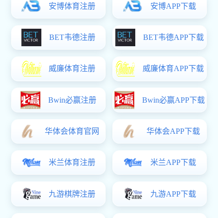
2026-07-22
苏切克面对圣地亚哥希门尼斯领衔阵容时
在世界杯的绿茵舞台上，每一次战术博弈都可能决
定球队的生死命运。...
2026-07-22