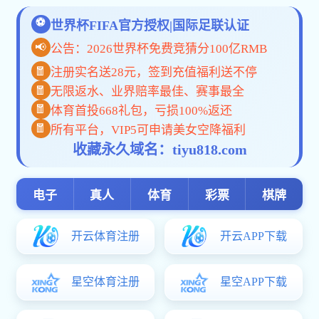
下一篇：
下一篇：很抱歉没有了
延伸阅读
2026世界杯克罗地亚对英格兰让球方向研
2026年世界杯的号角声声逼近，全球球迷的目光早
已聚焦在那片绿茵战...