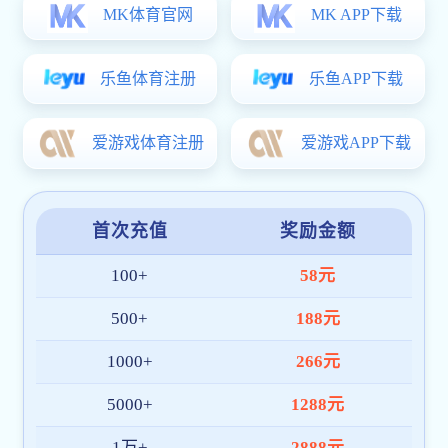
韩国赵贤祐对上南非防线时二次扑救反应
在世界杯的赛场上，每一次扑救都可能改写历史的
走向。当韩国队门将...
2026-07-22