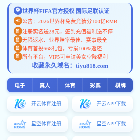
下一篇：
下一篇：很抱歉没有了
延伸阅读
2026世界杯克罗地亚对英格兰让球方向研
2026年世界杯的号角声声逼近，全球球迷的目光早
已聚焦在那片绿茵战...