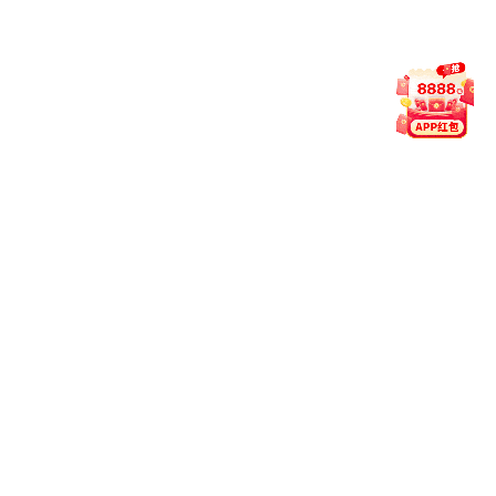
贝林厄姆长途奔袭克罗地亚悬念重启封神
时刻 — 详细说明
阿尔瓦雷斯反抢成功上海海港亚洲劲旅看
台炸裂 · 用户常问
2026世界杯佛得角西班牙赛前角球预测 ·
用户常问
【必赢365。net】皇马卡马文加双响绝杀
贝蒂斯
关于「卢卡库连线破门比利时客场封神
战」